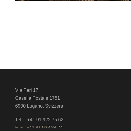
Via Peri 17
Casella Postale 1751
6900 Lugano, Svizzera
Tel +41 91 922 75 62
Fax +41 91 923 34 74