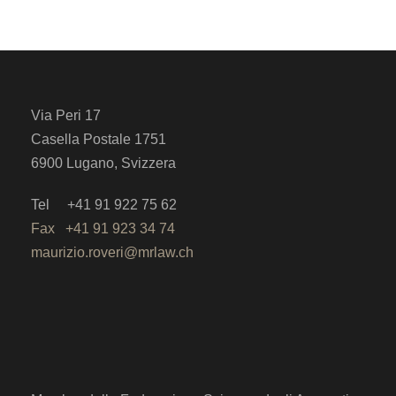
Via Peri 17
Casella Postale 1751
6900 Lugano, Svizzera
Tel +41 91 922 75 62
Fax +41 91 923 34 74
maurizio.roveri@mrlaw.ch